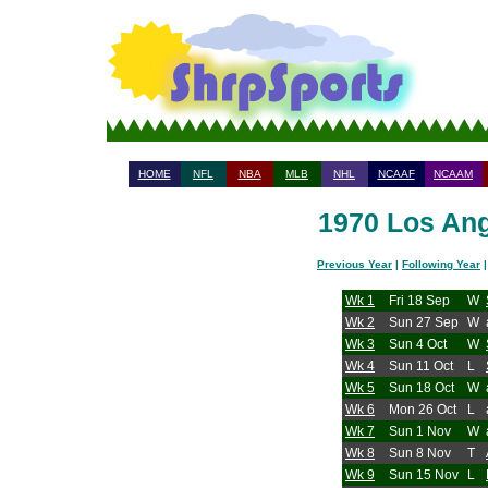
HOME
NFL
NBA
MLB
NHL
NCAAF
NCAAM
1970 Los Ang
Previous Year
|
Following Year
Wk 1
Fri 18 Sep
W
Wk 2
Sun 27 Sep
W
Wk 3
Sun 4 Oct
W
Wk 4
Sun 11 Oct
L
Wk 5
Sun 18 Oct
W
Wk 6
Mon 26 Oct
L
Wk 7
Sun 1 Nov
W
Wk 8
Sun 8 Nov
T
Wk 9
Sun 15 Nov
L