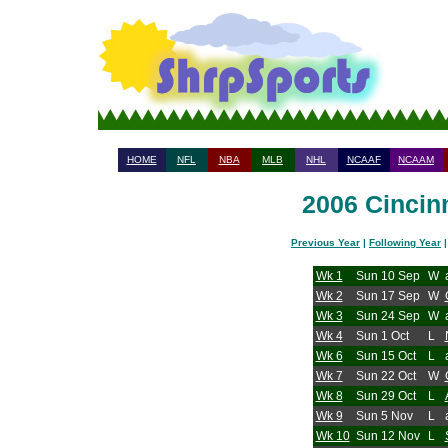
HOME
NFL
NBA
MLB
NHL
NCAAF
NCAAM
2006 Cincinn
Previous Year
|
Following Year
Wk 1
Sun 10 Sep
W
Wk 2
Sun 17 Sep
W
Wk 3
Sun 24 Sep
W
Wk 4
Sun 1 Oct
L
Wk 6
Sun 15 Oct
L
Wk 7
Sun 22 Oct
W
Wk 8
Sun 29 Oct
L
Wk 9
Sun 5 Nov
L
Wk 10
Sun 12 Nov
L