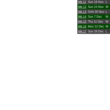
Wk 11
Sun 16 Nov
L
Wk 12
Sun 23 Nov
W
Wk 13
SnN 30 Nov
L
Wk 14
Sun 7 Dec
W
Wk 15
Thu 11 Dec
W
Wk 16
Mon 22 Dec
W
Wk 17
Sun 28 Dec
L