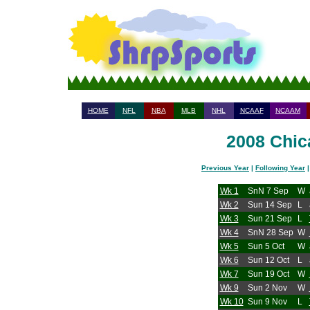
HOME
NFL
NBA
MLB
NHL
NCAAF
NCAAM
2008 Chic
Previous Year
|
Following Year
Wk 1
SnN 7 Sep
W
Wk 2
Sun 14 Sep
L
Wk 3
Sun 21 Sep
L
Wk 4
SnN 28 Sep
W
Wk 5
Sun 5 Oct
W
Wk 6
Sun 12 Oct
L
Wk 7
Sun 19 Oct
W
Wk 9
Sun 2 Nov
W
Wk 10
Sun 9 Nov
L