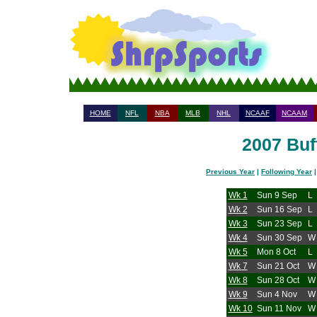
HOME
NFL
NBA
MLB
NHL
NCAAF
NCAAM
2007 Buff
Previous Year
|
Following Year
Wk 1
Sun 9 Sep
L
Wk 2
Sun 16 Sep
L
Wk 3
Sun 23 Sep
L
Wk 4
Sun 30 Sep
W
Wk 5
Mon 8 Oct
L
Wk 7
Sun 21 Oct
W
Wk 8
Sun 28 Oct
W
Wk 9
Sun 4 Nov
W
Wk 10
Sun 11 Nov
W